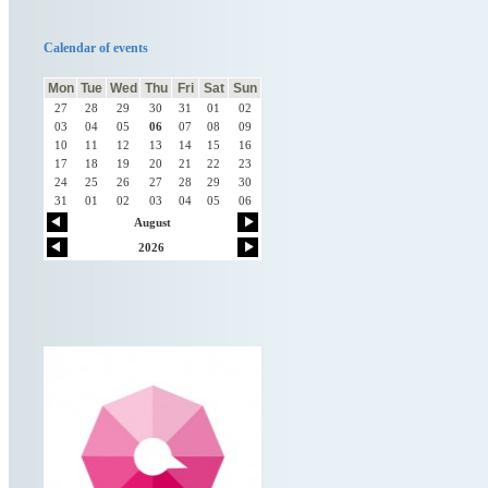
е!
PASTATAI
Calendar of events
Mon
Tue
Wed
Thu
Fri
Sat
Sun
BUILDINGS
27
28
29
30
31
01
02
03
04
05
06
07
08
09
10
11
12
13
14
15
16
ЗДАНИЯ
17
18
19
20
21
22
23
24
25
26
27
28
29
30
31
01
02
03
04
05
06
August
2026