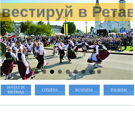
нвестируй в Ретавас
INVEST IN
CITIZENS
BUSINESS
TOURISM
RIETAVAS