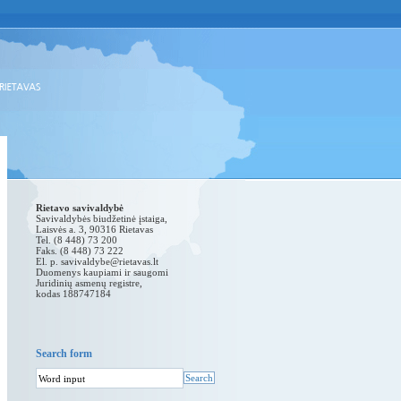
Rietavo savivaldybė
Savivaldybės biudžetinė įstaiga,
Laisvės a. 3, 90316 Rietavas
Tel. (8 448) 73 200
Faks. (8 448) 73 222
El. p.
savivaldybe@rietavas.lt
Duomenys kaupiami ir saugomi
Juridinių asmenų registre,
kodas 188747184
Search form