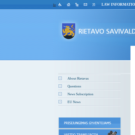
LAW INFORMATI
lit
About Rietavas
Questions
News Subscription
EU News