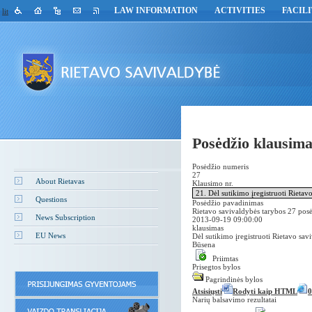
LAW INFORMATION
ACTIVITIES
FACILI
lit
Posėdžio klausimai
Posėdžio numeris
27
About Rietavas
Klausimo nr.
Questions
Posėdžio pavadinimas
Rietavo savivaldybės tarybos 27 posė
News Subscription
2013-09-19 09:00:00
klausimas
EU News
Dėl sutikimo įregistruoti Rietavo sa
Būsena
Priimtas
Prisegtos bylos
Pagrindinės bylos
Atsisiųsti
Rodyti kaip HTML
0
Narių balsavimo rezultatai