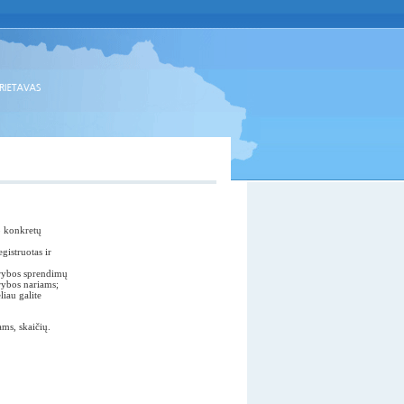
ip konkretų
gistruotas ir
rybos sprendimų
rybos nariams;
liau galite
ams, skaičių.