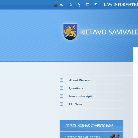
LAW INFORMATI
lit
About Rietavas
Questions
News Subscription
EU News