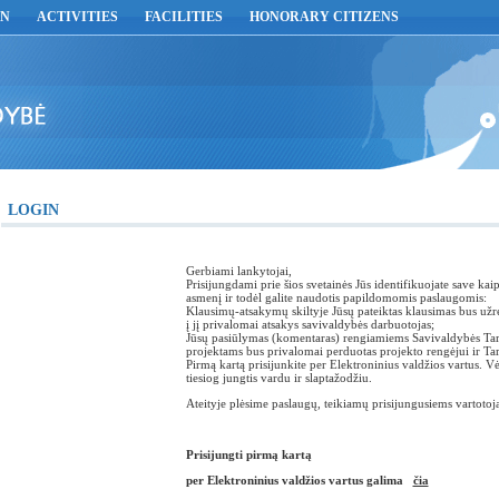
ON
ACTIVITIES
FACILITIES
HONORARY CITIZENS
LOGIN
Gerbiami lankytojai,
Prisijungdami prie šios svetainės Jūs identifikuojate save ka
asmenį ir todėl galite naudotis papildomomis paslaugomis:
Klausimų-atsakymų skiltyje Jūsų pateiktas klausimas bus užre
į jį privalomai atsakys savivaldybės darbuotojas;
Jūsų pasiūlymas (komentaras) rengiamiems Savivaldybės Ta
projektams bus privalomai perduotas projekto rengėjui ir Ta
Pirmą kartą prisijunkite per Elektroninius valdžios vartus. Vė
tiesiog jungtis vardu ir slaptažodžiu.
Ateityje plėsime paslaugų, teikiamų prisijungusiems vartotoj
Prisijungti pirmą kartą
per Elektroninius valdžios vartus galima
čia