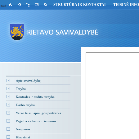
STRUKTŪRA IR KONTAKTAI
TEISINĖ INF
eng
Apie savivaldybę
Taryba
Kontrolės ir audito tarnyba
Darbo taryba
Vaiko teisių apsaugos pertvarka
Pagalba vaikams ir šeimoms
Naujienos
Klausimai