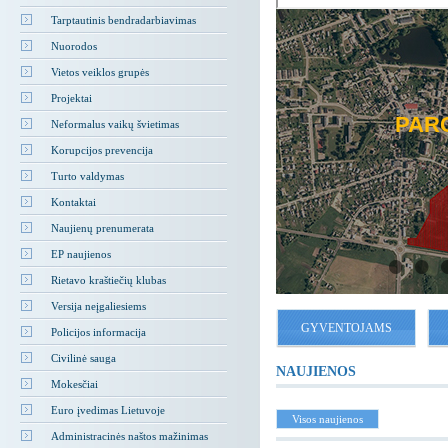
Tarptautinis bendradarbiavimas
Nuorodos
TAVOME RIETAVE
SLO SĄLYGOS
PIE RIETAVĄ
PASTATAI
Vietos veiklos grupės
Projektai
ESS CONDITIONS
VESTED IN RIETAVAS
OUT RIETAVAS
BUILDINGS
PAR
Neformalus vaikų švietimas
Korupcijos prevencija
НВЕСТИРОВАЛИ
СЛОВИЯ ДЛЯ
О РЕТАВАСЕ
ЗДАНИЯ
Turto valdymas
РЕТАВАСЕ
БИЗНЕСА
Kontaktai
Naujienų prenumerata
EP naujienos
Rietavo kraštiečių klubas
Versija neįgaliesiems
GYVENTOJAMS
Policijos informacija
Civilinė sauga
NAUJIENOS
Mokesčiai
Euro įvedimas Lietuvoje
Visos naujienos
Administracinės naštos mažinimas