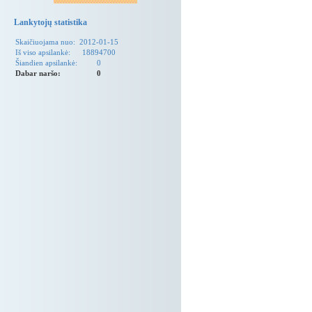
Lankytojų statistika
Skaičiuojama nuo:
2012-01-15
Iš viso apsilankė:
18894700
Šiandien apsilankė:
0
Dabar naršo:
0