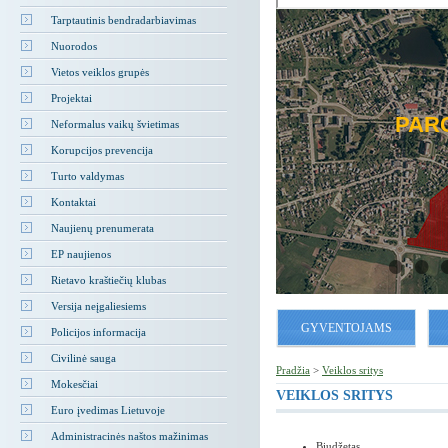
Tarptautinis bendradarbiavimas
Nuorodos
TAVOME RIETAVE
SLO SĄLYGOS
PIE RIETAVĄ
PASTATAI
Vietos veiklos grupės
Projektai
ESS CONDITIONS
VESTED IN RIETAVAS
OUT RIETAVAS
BUILDINGS
PAR
Neformalus vaikų švietimas
Korupcijos prevencija
НВЕСТИРОВАЛИ
СЛОВИЯ ДЛЯ
О РЕТАВАСЕ
ЗДАНИЯ
Turto valdymas
РЕТАВАСЕ
БИЗНЕСА
Kontaktai
Naujienų prenumerata
EP naujienos
Rietavo kraštiečių klubas
Versija neįgaliesiems
GYVENTOJAMS
Policijos informacija
Civilinė sauga
Pradžia
>
Veiklos sritys
Mokesčiai
VEIKLOS SRITYS
Euro įvedimas Lietuvoje
Administracinės naštos mažinimas
Biudžetas