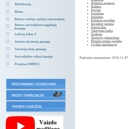
Aplinkos apsauga
Mobilizacija
Kultūra
Sportas
Būstas
Švietimas
Jaunimas
Rietavo trečiojo amžiaus universitetas
Kultūros paveldas
Socialinė parama
Rietavo savivaldybės neįgaliųjų
Žemės ūkis
draugija
Valstybinė kalba
Lyderių laikas 3
Sveikata
Teritorijų planavimas
Pirminė teisinė pagalba
Asmens duomenų apsauga
Civilinė metrikacija
Vartotojų teisių apsauga
Savivaldybės vidinis kanalas
Paskutinis atnaujinimas: 2016-11-07
Projektas EMPACI