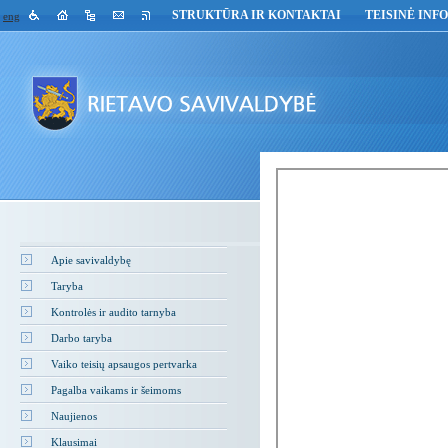
STRUKTŪRA IR KONTAKTAI
TEISINĖ INF
eng
Apie savivaldybę
Taryba
Kontrolės ir audito tarnyba
Darbo taryba
Vaiko teisių apsaugos pertvarka
Pagalba vaikams ir šeimoms
Naujienos
Klausimai