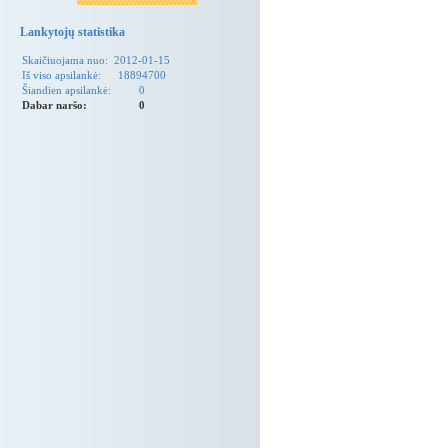
Lankytojų statistika
Skaičiuojama nuo:
2012-01-15
Iš viso apsilankė:
18894700
Šiandien apsilankė:
0
Dabar naršo:
0