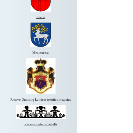
Tverai
Medingėnai
Rietavo Oginskių kultūros istorijos muziejus
Rietavo lopšelis darželis