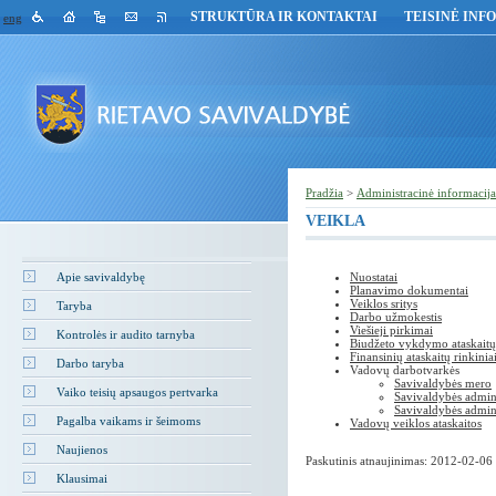
STRUKTŪRA IR KONTAKTAI
TEISINĖ INF
eng
Pradžia
>
Administracinė informacija
VEIKLA
Apie savivaldybę
Nuostatai
Planavimo dokumentai
Veiklos sritys
Taryba
Darbo užmokestis
Viešieji pirkimai
Kontrolės ir audito tarnyba
Biudžeto vykdymo ataskaitų 
Finansinių ataskaitų rinkinia
Darbo taryba
Vadovų darbotvarkės
Savivaldybės mero
Vaiko teisių apsaugos pertvarka
Savivaldybės admini
Savivaldybės admini
Pagalba vaikams ir šeimoms
Vadovų veiklos ataskaitos
Naujienos
Paskutinis atnaujinimas: 2012-02-06
Klausimai