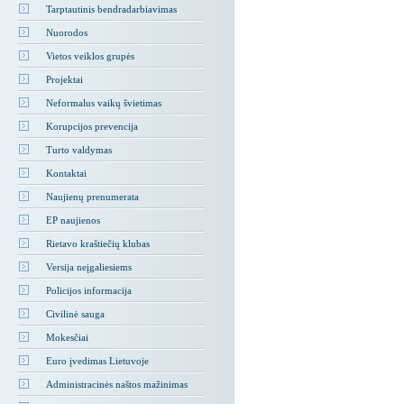
Tarptautinis bendradarbiavimas
Nuorodos
Vietos veiklos grupės
Projektai
Neformalus vaikų švietimas
Korupcijos prevencija
Turto valdymas
Kontaktai
Naujienų prenumerata
EP naujienos
Rietavo kraštiečių klubas
Versija neįgaliesiems
Policijos informacija
Civilinė sauga
Mokesčiai
Euro įvedimas Lietuvoje
Administracinės naštos mažinimas