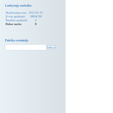
Lankytojų statistika
Skaičiuojama nuo:
2012-01-15
Iš viso apsilankė:
18894700
Šiandien apsilankė:
0
Dabar naršo:
0
Paieška svetainėje