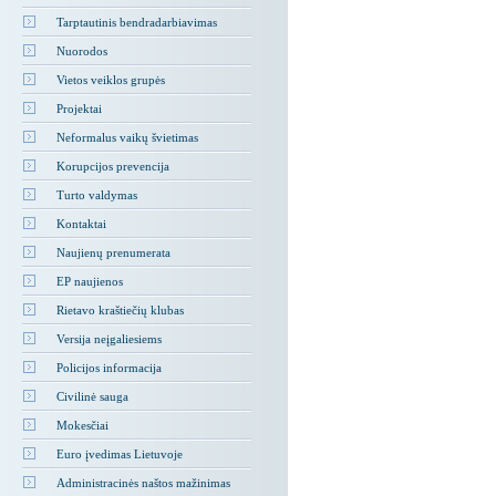
Tarptautinis bendradarbiavimas
Nuorodos
Vietos veiklos grupės
Projektai
Neformalus vaikų švietimas
Korupcijos prevencija
Turto valdymas
Kontaktai
Naujienų prenumerata
EP naujienos
Rietavo kraštiečių klubas
Versija neįgaliesiems
Policijos informacija
Civilinė sauga
Mokesčiai
Euro įvedimas Lietuvoje
Administracinės naštos mažinimas