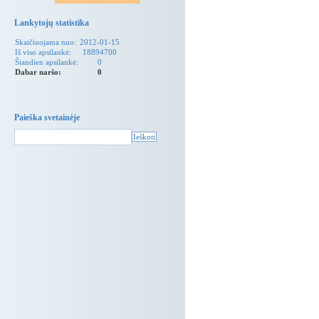
Lankytojų statistika
Skaičiuojama nuo:
2012-01-15
Iš viso apsilankė:
18894700
Šiandien apsilankė:
0
Dabar naršo:
0
Paieška svetainėje