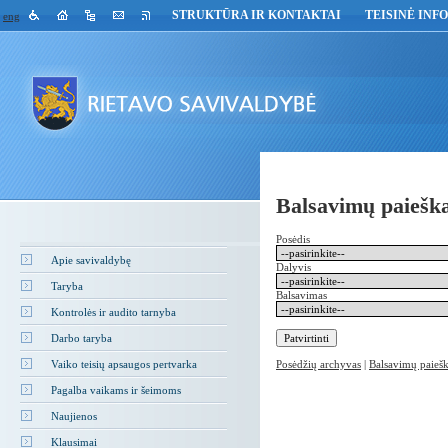
STRUKTŪRA IR KONTAKTAI
TEISINĖ INF
eng
Balsavimų paiešk
Posėdis
Apie savivaldybę
Dalyvis
Taryba
Balsavimas
Kontrolės ir audito tarnyba
Darbo taryba
Vaiko teisių apsaugos pertvarka
Posėdžių archyvas
|
Balsavimų paieš
Pagalba vaikams ir šeimoms
Naujienos
Klausimai